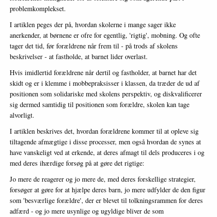
problemkomplekset.
I artiklen peges der på, hvordan skolerne i mange sager ikke
anerkender, at børnene er ofre for egentlig, 'rigtig', mobning. Og ofte
tager det tid, før forældrene når frem til - på trods af skolens
beskrivelser - at fastholde, at barnet lider overlast.
Hvis imidlertid forældrene når dertil og fastholder, at barnet har det
skidt og er i klemme i mobbepraksisser i klassen, da træder de ud af
positionen som solidariske med skolens perspektiv, og diskvalificerer
sig dermed samtidig til positionen som forældre, skolen kan tage
alvorligt.
I artiklen beskrives det, hvordan forældrene kommer til at opleve sig
tiltagende afmægtige i disse processer, men også hvordan de synes at
have vanskeligt ved at erkende, at deres afmagt til dels produceres i og
med deres ihærdige forsøg på at gøre det rigtige:
Jo mere de reagerer og jo mere de, med deres forskellige strategier,
forsøger at gøre for at hjælpe deres barn, jo mere udfylder de den figur
som 'besværlige forældre', der er blevet til tolkningsrammen for deres
adfærd - og jo mere usynlige og ugyldige bliver de som