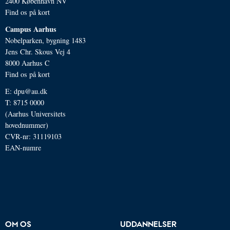
2400 København NV
Find os på kort
Campus Aarhus
Nobelparken, bygning 1483
Jens Chr. Skous Vej 4
8000 Aarhus C
Find os på kort
E:
dpu@au.dk
T: 8715 0000
(Aarhus Universitets
hovednummer)
CVR-nr: 31119103
EAN-numre
OM OS
UDDANNELSER