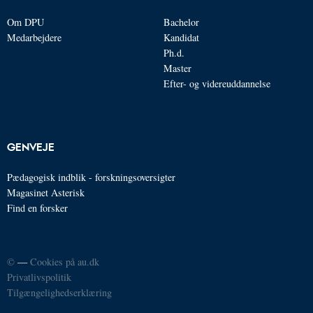
Om DPU
Bachelor
Medarbejdere
Kandidat
Ph.d.
Master
Efter- og videreuddannelse
GENVEJE
Pædagogisk indblik - forskningsoversigter
Magasinet Asterisk
Find en forsker
©
—
Cookies på au.dk
Privatlivspolitik
Tilgængelighedserklæring