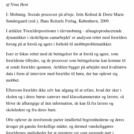
af Nina Hein
I: Mobning. Sociale processer på afveje. Jette Kofoed & Dorte Marie
Søndergaard (red.), Hans Reitzels Forlag, København, 2009.
I artiklen 'Forældrepositioner i elevmobning - afmagtsproducerende
dynamikker i skole/hjem-samarbejdet' er analysen rettet mod forældres
forsøg på at forstå og agere i forhold til mobbeproblematikker.
Især er fokus rettet mod de betingelser for at forstå og agere, som
forældrene tilbydes, og de processer som betingelserne kan komme til
at sende forældre igennem. Artiklen bygger på arbejdet med kvalitative
data i form af interview med forældre til børn, der har oplevet sig
mobbet.
Eftersom forældre ikke selv har adgang til at erfare, hvad der sker i
skolen og i deres børns samvær med klassekammerater og lærere, så
bliver de afhængige af den information, de kan få fra lærere og
skoleledere og fra deres barn.
Ofte oplever de involverede parter imidlertid begivenhederne og deres
årsager på ganske forskellige måder, og dermed vanskeliggøres
forældrenes muligheder for at orientere sig som agerende part i