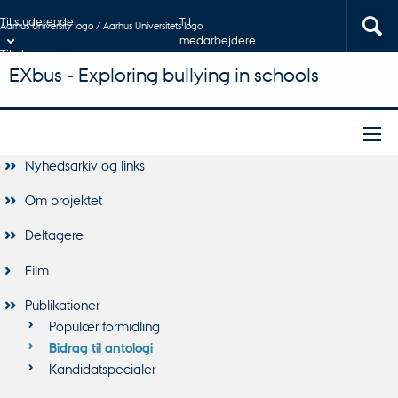
Til studerende
Til
Aarhus University logo / Aarhus Universitets logo
medarbejdere
Til ph.d.er
EXbus - Exploring bullying in schools
Nyhedsarkiv og links
Om projektet
Deltagere
Film
Publikationer
Populær formidling
Bidrag til antologi
Kandidatspecialer